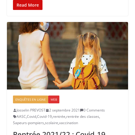
Read More
ENQUÊTES EN LIGNE
WEB
Josselin PREVOST
2 septembre 2021
0 Comments
AASC
,
Covid
,
Covid-19
,
rentrée
,
rentrée des classes
,
Sapeurs-pompiers
,
scolaire
,
vaccination
Rentrée 2021/22 : Covid-19,