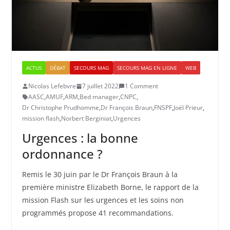
ACTUS
DÉBAT
SECOURS MAG
SECOURS MAG EN LIGNE
WEB
Nicolas Lefebvre
7 juillet 2022
1 Comment
AASC
,
AMUF
,
ARM
,
Bed manager
,
CNPC
,
Dr Christophe Prudhomme
,
Dr François Braun
,
FNSPF
,
Joël Prieur
,
mission flash
,
Norbert Berginiat
,
Urgences
Urgences : la bonne
ordonnance ?
Remis le 30 juin par le Dr François Braun à la
première ministre Elizabeth Borne, le rapport de la
mission Flash sur les urgences et les soins non
programmés propose 41 recommandations.