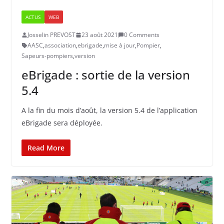
ACTUS
WEB
Josselin PREVOST
23 août 2021
0 Comments
AASC
,
association
,
ebrigade
,
mise à jour
,
Pompier
,
Sapeurs-pompiers
,
version
eBrigade : sortie de la version
5.4
A la fin du mois d’août, la version 5.4 de l’application
eBrigade sera déployée.
Read More