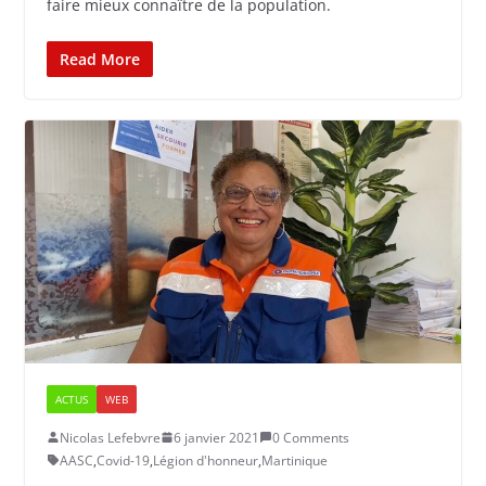
faire mieux connaître de la population.
Read More
ACTUS
WEB
Nicolas Lefebvre
6 janvier 2021
0 Comments
AASC
,
Covid-19
,
Légion d'honneur
,
Martinique