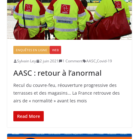
ENQUÊTES EN LIGNE
WEB
Sylvain Ley
2 juin 2021
1 Comment
AASC
,
Covid-19
AASC : retour à l’anormal
Recul du couvre-feu, réouverture progressive des
terrasses et des magasins… La France retrouve des
airs de « normalité » avant les mois
Read More