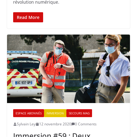
révolution numérique.
Read More
ESPACE ABONNÉS
IMMERSION
SECOURS MAG
Sylvain Ley
12 novembre 2020
0 Comments
Immersion #59 : Deux