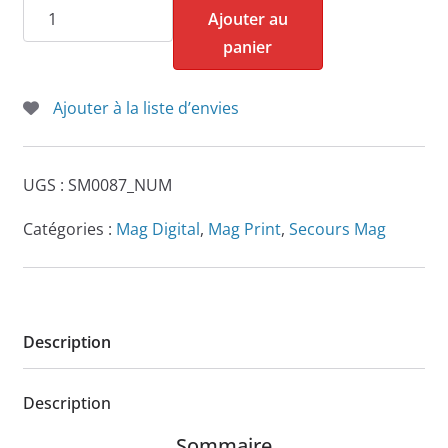
quantité
Ajouter au
de
panier
Secours
Mag
Ajouter à la liste d’envies
n°87
UGS :
SM0087_NUM
Catégories :
Mag Digital
,
Mag Print
,
Secours Mag
Description
Description
Sommaire