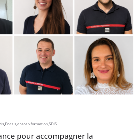
pis
,
Enasis
,
ensosp
,
formation
,
SDIS
ance pour accompagner la