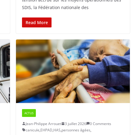
SDIS, la Fédération nationale des
Read More
ACTUS
Jean-Philippe Arrouet
3 juillet 2026
0 Comments
canicule
,
EHPAD
,
HAS
,
personnes âgées
,