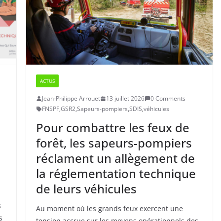
ACTUS
Jean-Philippe Arrouet
13 juillet 2026
0 Comments
FNSPF
,
GSR2
,
Sapeurs-pompiers
,
SDIS
,
véhicules
Pour combattre les feux de
forêt, les sapeurs-pompiers
réclament un allègement de
la réglementation technique
de leurs véhicules
s
Au moment où les grands feux exercent une
s
tension accrue sur les moyens opérationnels des