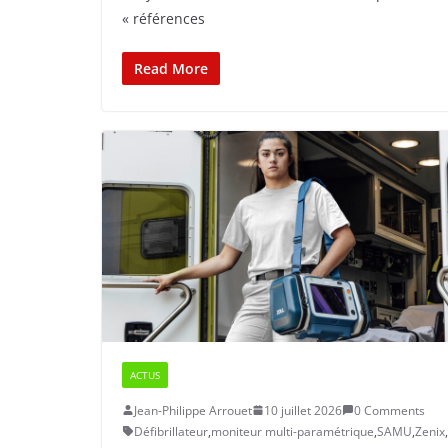
« références
Read More
ACTUS
Jean-Philippe Arrouet
10 juillet 2026
0 Comments
Défibrillateur
,
moniteur multi-paramétrique
,
SAMU
,
Zenix
,