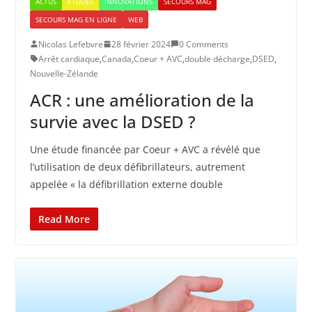
ACTUS
ETUDES
INNOVATIONS
SECOURS MAG
SECOURS MAG EN LIGNE
WEB
Nicolas Lefebvre
28 février 2024
0 Comments
Arrêt cardiaque
,
Canada
,
Coeur + AVC
,
double décharge
,
DSED
,
Nouvelle-Zélande
ACR : une amélioration de la
survie avec la DSED ?
Une étude financée par Coeur + AVC a révélé que
l’utilisation de deux défibrillateurs, autrement
appelée « la défibrillation externe double
Read More