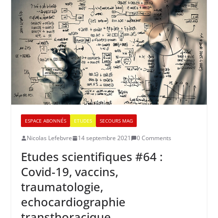
ESPACE ABONNÉS
ETUDES
SECOURS MAG
Nicolas Lefebvre
14 septembre 2021
0 Comments
Etudes scientifiques #64 :
Covid-19, vaccins,
traumatologie,
echocardiographie
transthoracique