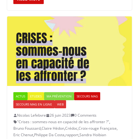
ACTUS
ETUDES
MA PRÉVENTION
SECOURS MAG
SECOURS MAG EN LIGNE
WEB
Nicolas Lefebvre
26 juin 2023
0 Comments
"Crises : sommes-nous en capacité de les affronter ?"
,
Bruno Foussard
,
Claire Hédon
,
Crédoc
,
Croix-rouge Française
,
Eric Chenut
,
Philippe Da Costa
,
rapport
,
Sandra Hoibian