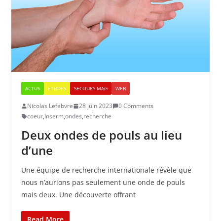
ACTUS
ETUDES
SECOURS MAG
WEB
Nicolas Lefebvre
28 juin 2023
0 Comments
coeur
,
Inserm
,
ondes
,
recherche
Deux ondes de pouls au lieu
d’une
Une équipe de recherche internationale révèle que
nous n’aurions pas seulement une onde de pouls
mais deux. Une découverte offrant
Read More