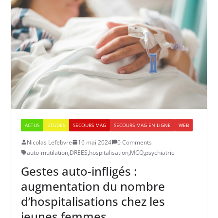
ACTUS
ETUDES
SECOURS MAG
SECOURS MAG EN LIGNE
WEB
Nicolas Lefebvre
16 mai 2024
0 Comments
auto-mutilation
,
DREES
,
hospitalisation
,
MCO
,
psychiatrie
Gestes auto-infligés :
augmentation du nombre
d’hospitalisations chez les
jeunes femmes