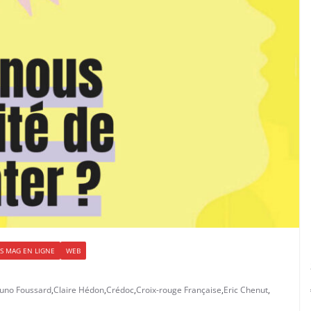
S MAG EN LIGNE
WEB
uno Foussard
,
Claire Hédon
,
Crédoc
,
Croix-rouge Française
,
Eric Chenut
,