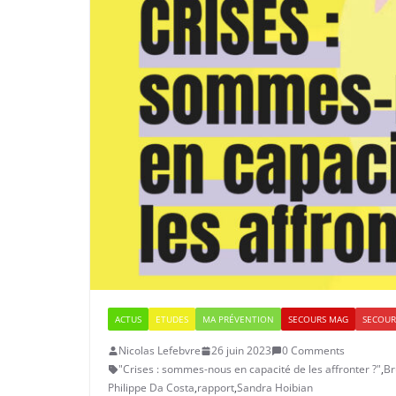
ACTUS
ETUDES
MA PRÉVENTION
SECOURS MAG
SECOUR
Nicolas Lefebvre
26 juin 2023
0 Comments
"Crises : sommes-nous en capacité de les affronter ?"
,
Br
Philippe Da Costa
,
rapport
,
Sandra Hoibian