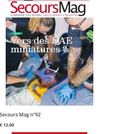
Secours Mag n°92
€
12,00