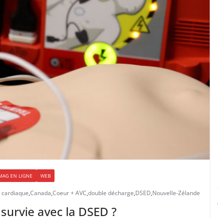
MAG EN LIGNE
WEB
t cardiaque
,
Canada
,
Coeur + AVC
,
double décharge
,
DSED
,
Nouvelle-Zélande
 survie avec la DSED ?