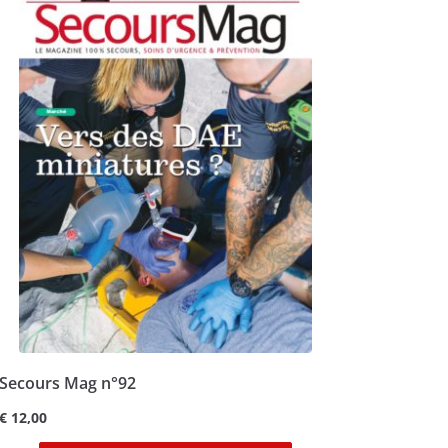
Secours Mag n°92
€
12,00