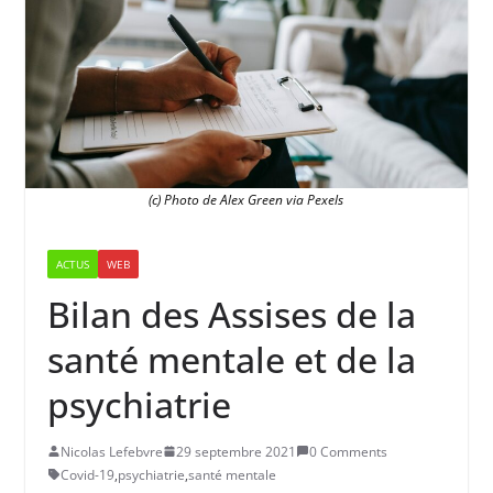
(c) Photo de Alex Green via Pexels
ACTUS
WEB
Bilan des Assises de la
santé mentale et de la
psychiatrie
Nicolas Lefebvre
29 septembre 2021
0 Comments
Covid-19
,
psychiatrie
,
santé mentale