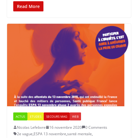
Read More
ACTUS
ETUDES
SECOURS MAG
WEB
Nicolas Lefebvre
16 novembre 2020
0 Comments
2e vague
,
ESPA 13 novembre
,
santé mentale
,