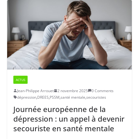
ACTUS
Jean-Philippe Arrouet
2 novembre 2025
0 Comments
dépression
,
DREES
,
PSSM
,
santé mentale
,
secouristes
Journée européenne de la
dépression : un appel à devenir
secouriste en santé mentale