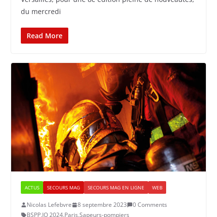
du mercredi
Read More
ACTUS
SECOURS MAG
SECOURS MAG EN LIGNE
WEB
Nicolas Lefebvre
8 septembre 2023
0 Comments
BSPP
,
JO 2024
,
Paris
,
Sapeurs-pompiers