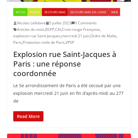
ACTUS
FOCUS
SECOURS MAG
SECOURS MAG EN LIGNE
WEB
Nicolas Lefebvre
5 juillet 2023
0 Comments
Articles du mois
,
BSPP
,
CAI
,
Croix-rouge Française
,
explosion rue Saint-Jacques
,
mercredi 21 juin
,
Ordre de Malte
,
Paris
,
Protection civile de Paris
,
VPSP
Explosion rue Saint-Jacques à
Paris : une réponse
coordonnée
Le 5e arrondissement de Paris a été secoué par une
explosion mercredi 21 juin en fin d’après-midi au 277
de
Read More