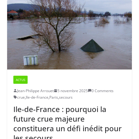
ACTUS
Jean-Philippe Arrouet
5 novembre 2025
0 Comments
crue
,
Ile-de-France
,
Paris
,
secours
Ile-de-France : pourquoi la
future crue majeure
constituera un défi inédit pour
les secours