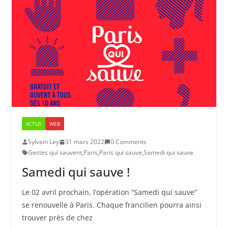
ACTUS
WEB
Sylvain Ley
31 mars 2022
0 Comments
Gestes qui sauvent
,
Paris
,
Paris qui sauve
,
Samedi qui sauve
Samedi qui sauve !
Le 02 avril prochain, l’opération “Samedi qui sauve”
se renouvelle à Paris. Chaque francilien pourra ainsi
trouver près de chez