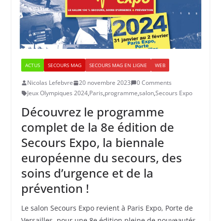
ACTUS
SECOURS MAG
SECOURS MAG EN LIGNE
WEB
Nicolas Lefebvre
20 novembre 2023
0 Comments
Jeux Olympiques 2024
,
Paris
,
programme
,
salon
,
Secours Expo
Découvrez le programme
complet de la 8e édition de
Secours Expo, la biennale
européenne du secours, des
soins d’urgence et de la
prévention !
Le salon Secours Expo revient à Paris Expo, Porte de
Versailles, pour une 8e édition pleine de nouveautés,