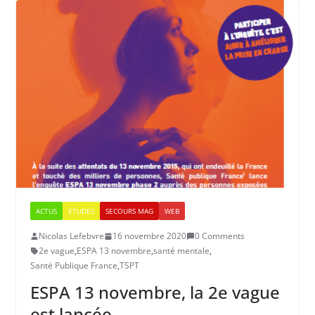
ACTUS
ETUDES
SECOURS MAG
WEB
Nicolas Lefebvre
16 novembre 2020
0 Comments
2e vague
,
ESPA 13 novembre
,
santé mentale
,
Santé Publique France
,
TSPT
ESPA 13 novembre, la 2e vague
est lancée