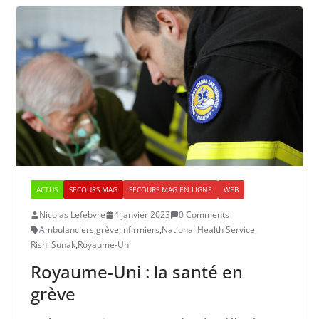
ACTUS
SECOURS MAG
SECOURS MAG EN LIGNE
WEB
Nicolas Lefebvre
4 janvier 2023
0 Comments
Ambulanciers
,
grève
,
infirmiers
,
National Health Service
,
Rishi Sunak
,
Royaume-Uni
Royaume-Uni : la santé en
grève