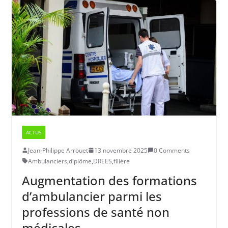
ACTUS
Jean-Philippe Arrouet
13 novembre 2025
0 Comments
Ambulanciers
,
diplôme
,
DREES
,
filière
Augmentation des formations
d’ambulancier parmi les
professions de santé non
médicales