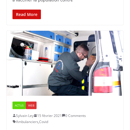
Read More
ACTUS
WEB
Sylvain Ley
15 février 2021
0 Comments
Ambulanciers
,
Covid