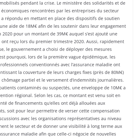
bilisés pendant la crise. Le ministère des solidarités et de
ltés économiques rencontrées par les entreprises du secteur
l y a répondu en mettant en place des dispositifs de soutien
 d’une aide de 18M€ afin de les soutenir dans leur engagement
n 2020 pour un montant de 39M€ auquel s’est ajouté une
 ont reçu lors du premier trimestre 2020. Aussi, rapidement
rise, le gouvernement a choisi de déployer des mesures
est pourquoi, lors de la première vague épidémique, les
 professionnels conventionnés avec l’assurance maladie ont
ntissant la couverture de leurs charges fixes (près de 80M€)
e chômage partiel et le versement d’indemnités journalières.
de patients contaminés ou suspectés, une enveloppe de 10M€ a
vention régional. Selon les cas, ce montant est venu soit en
nté de financements qu’elles ont déjà allouées aux
oûts, soit pour leur permettre de verser cette compensation
iscussions avec les organisations représentatives au niveau
ment le secteur et de donner une visibilité à long terme aux
’assurance maladie afin que celle-ci négocie de nouvelles