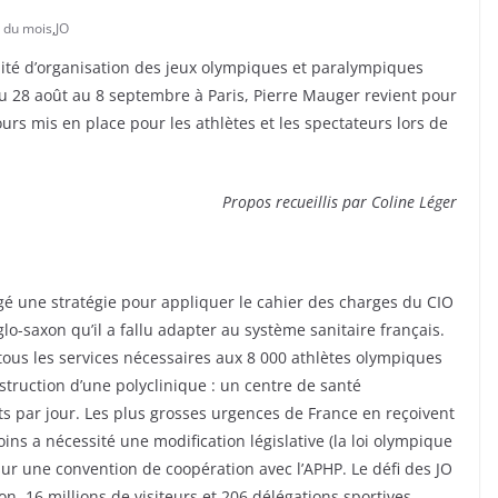
s du mois
,
JO
té d’organisation des jeux olympiques et paralympiques
 du 28 août au 8 septembre à Paris, Pierre Mauger revient pour
urs mis en place pour les athlètes et les spectateurs lors de
Propos recueillis par Coline Léger
é une stratégie pour appliquer le cahier des charges du CIO
o-saxon qu’il a fallu adapter au système sanitaire français.
 tous les services nécessaires aux 8 000 athlètes olympiques
struction d’une polyclinique : un centre de santé
nts par jour. Les plus grosses urgences de France en reçoivent
oins a nécessité une modification législative (la loi olympique
sur une convention de coopération avec l’APHP. Le défi des JO
n, 16 millions de visiteurs et 206 délégations sportives.