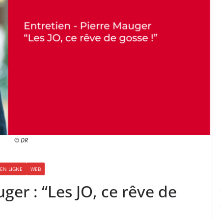
© DR
EN LIGNE
WEB
ger : “Les JO, ce rêve de