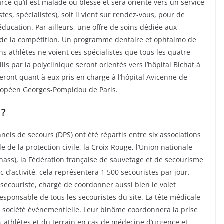
arce qu’il est malade ou blessé et sera orienté vers un service
s, spécialistes), soit il vient sur rendez-vous, pour de
éducation. Par ailleurs, une offre de soins dédiée aux
 de la compétition. Un programme dentaire et ophtalmo de
ns athlètes ne voient ces spécialistes que tous les quatre
lis par la polyclinique seront orientés vers l’hôpital Bichat à
ront quant à eux pris en charge à l’hôpital Avicenne de
européen Georges-Pompidou de Paris.
 ?
onnels de secours (DPS) ont été répartis entre six associations
le de la protection civile, la Croix-Rouge, l’Union nationale
nass), la Fédération française de sauvetage et de secourisme
ic d’activité, cela représentera 1 500 secouristes par jour.
ecouriste, chargé de coordonner aussi bien le volet
responsable de tous les secouristes du site. La tête médicale
société événementielle. Leur binôme coordonnera la prise
s athlètes et du terrain en cas de médecine d’urgence et