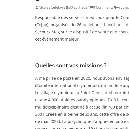
Nicolas Lefebvre
30 avril 2024
0 Comments
Article
Responsable des services médicaux pour le Comi
(Cojop), organisés du 26 juillet au 11 août puis
Secours Mag sur le dispositif de santé et de seco
cet événement majeur.
Quelles sont vos missions ?
A ma prise de poste en 2020, nous avons envisag
(Comité international olympique), un modèle angl
Le village olympique, à Saint-Denis, doit fournir
et aux 4 000 athlètes paralympiques. D’où la con
multidisciplinaire destiné à accueillir 700 patie
300 ! Créée en à peine deux ans, cette offre de s
de mai 2023). La polyclinique s’appuie en outre 
repose sur son envergure : 39 sites de compétitio