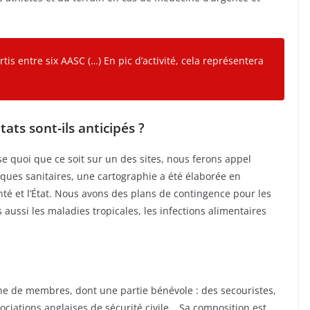
rtis entre six AASC (…) En pic d’activité, cela représentera
ats sont-ils anticipés ?
asse quoi que ce soit sur un des sites, nous ferons appel
sques sanitaires, une cartographie a été élaborée en
nté et l’État. Nous avons des plans de contingence pour les
aussi les maladies tropicales, les infections alimentaires
ine de membres, dont une partie bénévole : des secouristes,
ciations anglaises de sécurité civile… Sa composition est