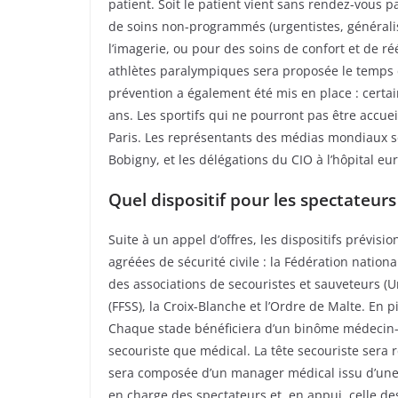
patient. Soit le patient vient sans rendez-vous p
de soins non-programmés (urgentistes, généraliste
l’imagerie, ou pour des soins de confort et de ré
athlètes paralympiques sera proposée le temps
prévention a également été mis en place : certai
ans. Les sportifs qui ne pourront pas être accueil
Paris. Les représentants des médias mondiaux se
Bobigny, et les délégations du CIO à l’hôpital 
Quel dispositif pour les spectateurs
Suite à un appel d’offres, les dispositifs prévisi
agréées de sécurité civile : la Fédération nationa
des associations de secouristes et sauveteurs (U
(FFSS), la Croix-Blanche et l’Ordre de Malte. En p
Chaque stade bénéficiera d’un binôme médecin-s
secouriste que médical. La tête secouriste sera 
sera composée d’un manager médical issu d’une 
en charge des spectateurs et, en appui, celle de