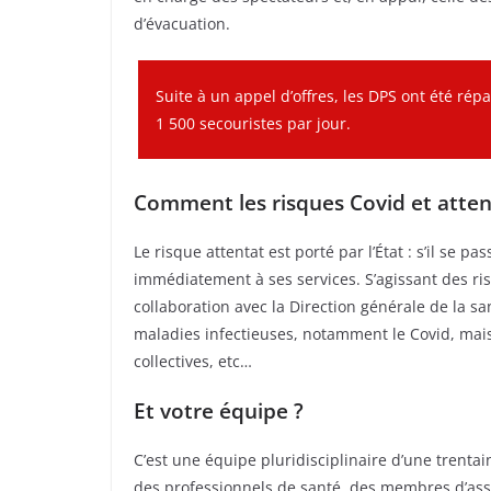
d’évacuation.
Suite à un appel d’offres, les DPS ont été répa
1 500 secouristes par jour.
Comment les risques Covid et attent
Le risque attentat est porté par l’État : s’il se p
immédiatement à ses services. S’agissant des ri
collaboration avec la Direction générale de la sa
maladies infectieuses, notamment le Covid, mais 
collectives, etc…
Et votre équipe ?
C’est une équipe pluridisciplinaire d’une trenta
des professionnels de santé, des membres d’asso