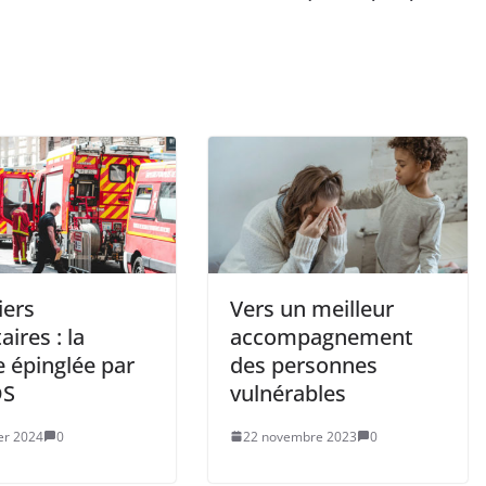
ers
Vers un meilleur
aires : la
accompagnement
e épinglée par
des personnes
DS
vulnérables
ier 2024
0
22 novembre 2023
0