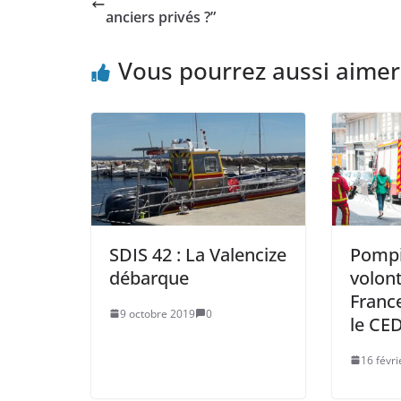
anciers privés ?”
Vous pourrez aussi aimer
SDIS 42 : La Valencize
Pompi
débarque
volont
Franc
9 octobre 2019
0
le CE
16 févr