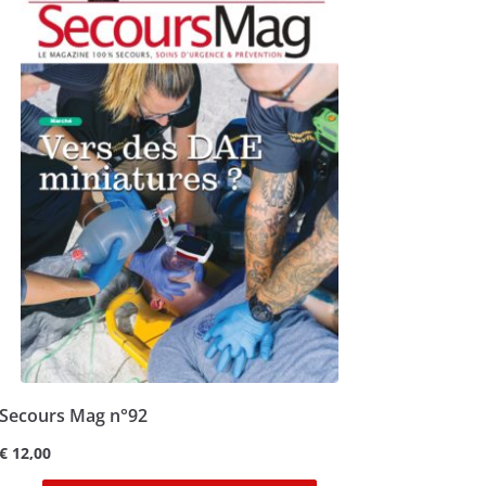
Secours Mag n°92
€
12,00