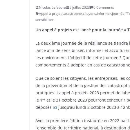
Nicolas Lefebvre
5 juillet 2023
0 Comments
Appel à projet
,
catastrophe
,
citoyens
,
informer
,
journée "To
sensibiliser
Un appel à projets est lancé pour la journée « T
La deuxième journée de la résilience se tiendra l
lancé afin de sensibiliser, informer et acculture
les environnent. L’objectif de cette journée ? Qu
comportements à adopter en cas de catastrophe e
Que ce soient les citoyens, les entreprises, les co
de la prévention et de la gestion des catastroph
pratiques. L’appel à projets 2023 permet de label
er
le 1
et le 31 octobre 2023 pourront concourir po
déposés
ici
jusqu’au lundi 2 octobre 2023 à 12h0
Avec la première édition instaurée en 2022 par 
l’ensemble du territoire national, à destination 