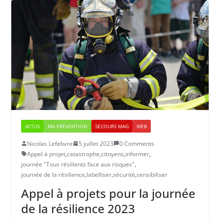
ACTUS
MA PRÉVENTION
SECOURS MAG
WEB
Nicolas Lefebvre
5 juillet 2023
0 Comments
Appel à projet
,
catastrophe
,
citoyens
,
informer
,
journée "Tous résilients face aux risques"
,
journée de la résilience
,
labelliser
,
sécurité
,
sensibiliser
Appel à projets pour la journée
de la résilience 2023