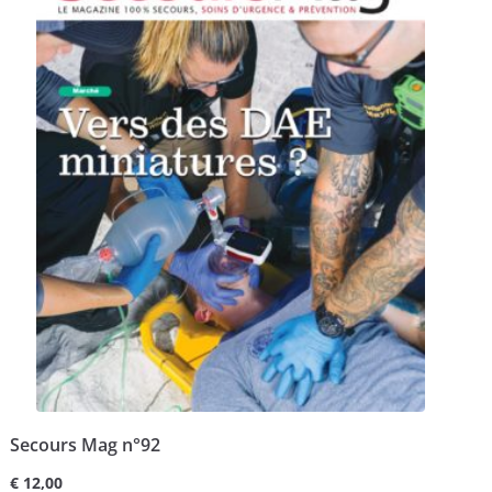
Secours Mag n°92
€
12,00