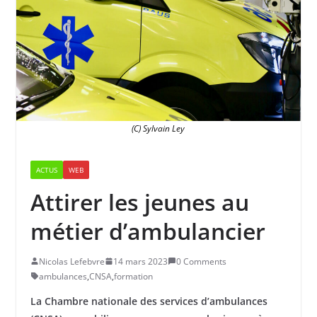
(C) Sylvain Ley
ACTUS
WEB
Attirer les jeunes au
métier d’ambulancier
Nicolas Lefebvre
14 mars 2023
0 Comments
ambulances
,
CNSA
,
formation
La Chambre nationale des services d’ambulances