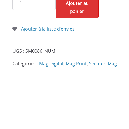
quantité
Ajouter au
de
panier
Secours
Mag
Ajouter à la liste d’envies
n°86
UGS :
SM0086_NUM
Catégories :
Mag Digital
,
Mag Print
,
Secours Mag