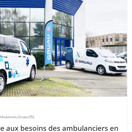
mbulances
,
Gruau
,
VSL
re aux besoins des ambulanciers en