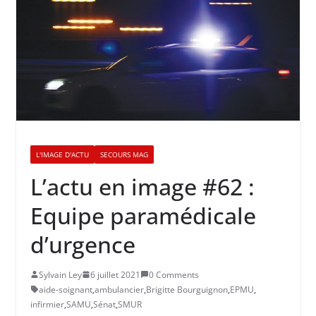
L'IMAGE D'ACTU
SECOURS MAG
L’actu en image #62 :
Equipe paramédicale
d’urgence
Sylvain Ley
6 juillet 2021
0 Comments
aide-soignant
,
ambulancier
,
Brigitte Bourguignon
,
EPMU
,
infirmier
,
SAMU
,
Sénat
,
SMUR