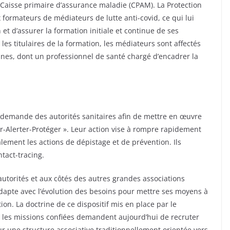
 Caisse primaire d’assurance maladie (CPAM). La Protection
x formateurs de médiateurs de lutte anti-covid, ce qui lui
t d’assurer la formation initiale et continue de ses
les titulaires de la formation, les médiateurs sont affectés
es, dont un professionnel de santé chargé d’encadrer la
 demande des autorités sanitaires afin de mettre en œuvre
ster-Alerter-Protéger ». Leur action vise à rompre rapidement
lement les actions de dépistage et de prévention. Ils
tact-tracing.
torités et aux côtés des autres grandes associations
s’adapte avec l’évolution des besoins pour mettre ses moyens à
tion. La doctrine de ce dispositif mis en place par le
 les missions confiées demandent aujourd’hui de recruter
r une structure associative traditionnellement orientée vers