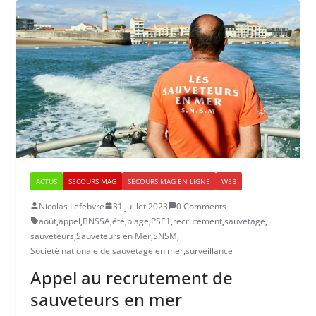
ACTUS
SECOURS MAG
SECOURS MAG EN LIGNE
WEB
Nicolas Lefebvre
31 juillet 2023
0 Comments
août
,
appel
,
BNSSA
,
été
,
plage
,
PSE1
,
recrutement
,
sauvetage
,
sauveteurs
,
Sauveteurs en Mer
,
SNSM
,
Société nationale de sauvetage en mer
,
surveillance
Appel au recrutement de
sauveteurs en mer