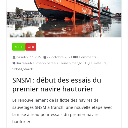
ACTUS
WEB
Josselin PREVOST
22 octobre 2021
0 Comments
Barreau-Neumann
,
bateau
,
Couach
,
mer
,
NSH1
,
sauveteurs
,
SNSM
,
Starck
SNSM : début des essais du
premier navire hauturier
Le renouvellement de la flotte des navires de
sauvetages SNSM a franchi une nouvelle étape avec
la mise à l’eau pour essais du premier navire
hauturier.