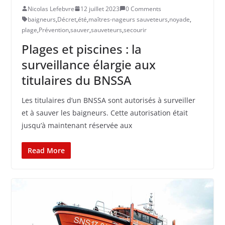
Nicolas Lefebvre
12 juillet 2023
0 Comments
baigneurs
,
Décret
,
été
,
maîtres-nageurs sauveteurs
,
noyade
,
plage
,
Prévention
,
sauver
,
sauveteurs
,
secourir
Plages et piscines : la
surveillance élargie aux
titulaires du BNSSA
Les titulaires d’un BNSSA sont autorisés à surveiller
et à sauver les baigneurs. Cette autorisation était
jusqu’à maintenant réservée aux
Read More