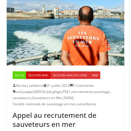
ACTUS
SECOURS MAG
SECOURS MAG EN LIGNE
WEB
Nicolas Lefebvre
31 juillet 2023
0 Comments
août
,
appel
,
BNSSA
,
été
,
plage
,
PSE1
,
recrutement
,
sauvetage
,
sauveteurs
,
Sauveteurs en Mer
,
SNSM
,
Société nationale de sauvetage en mer
,
surveillance
Appel au recrutement de
sauveteurs en mer