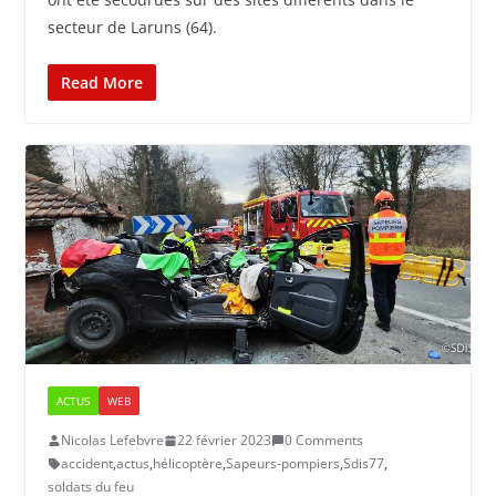
secteur de Laruns (64).
Read More
ACTUS
WEB
Nicolas Lefebvre
22 février 2023
0 Comments
accident
,
actus
,
hélicoptère
,
Sapeurs-pompiers
,
Sdis77
,
soldats du feu