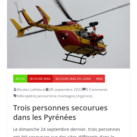
ACTUS
SECOURS MAG
SECOURS MAG EN LIGNE
WEB
Nicolas Lefebvre
28 septembre 2023
0 Comments
hélicoptère
,
secourisme montagne
,
Urgences
Trois personnes secourues
dans les Pyrénées
Le dimanche 24 septembre dernier, trois personnes
ont été secourues sur des sites différents dans le