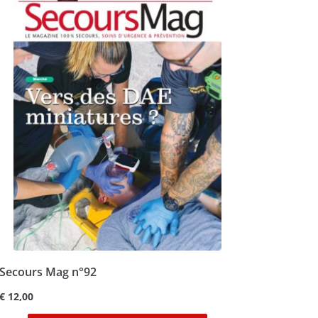
Secours Mag n°92
€
12,00