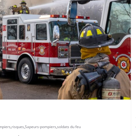
mpiers
,
risques
,
Sapeurs-pompiers
,
soldats du feu