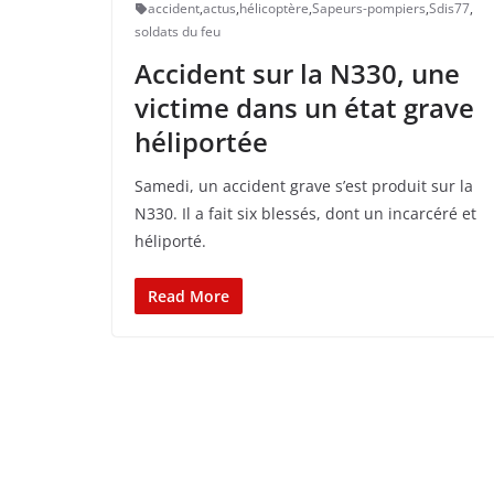
accident
,
actus
,
hélicoptère
,
Sapeurs-pompiers
,
Sdis77
,
soldats du feu
Accident sur la N330, une
victime dans un état grave
héliportée
Samedi, un accident grave s’est produit sur la
N330. Il a fait six blessés, dont un incarcéré et
héliporté.
Read More