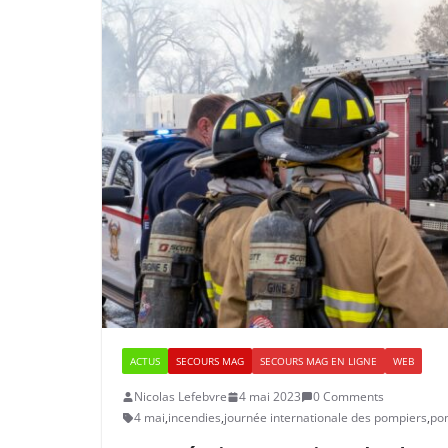
ACTUS
SECOURS MAG
SECOURS MAG EN LIGNE
WEB
Nicolas Lefebvre
4 mai 2023
0 Comments
4 mai
,
incendies
,
journée internationale des pompiers
,
po