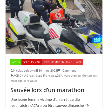
ACTUS
SECOURS MAG
SECOURS MAG EN LIGNE
WEB
Nicolas Lefebvre
30 mars 2023
1 Comment
ACR
,
CHU
,
Croix-rouge Française
,
DSA
,
marathon de Montpellier
,
massage cardiaque
Sauvée lors d’un marathon
Une jeune femme victime d’un arrêt cardio-
respiratoire (ACR) a pu être sauvée dimanche 19