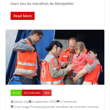
mars lors du marathon de Montpellier
Read More
ACTUS
SECOURS MAG
WEB
Sylvain Ley
6 septembre 2022
0 Comments
Croix-rouge Française
,
Journée mondiale des premiers secours