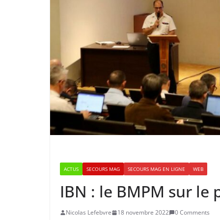
ACTUS
SECOURS MAG
SECOURS MAG EN LIGNE
WEB
IBN : le BMPM sur le 
Nicolas Lefebvre
18 novembre 2022
0 Comments