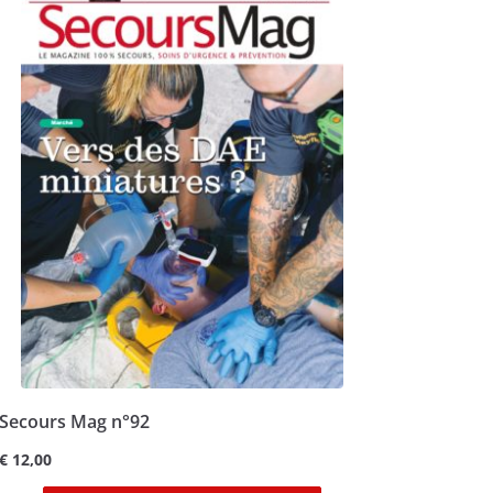
Secours Mag n°92
€
12,00