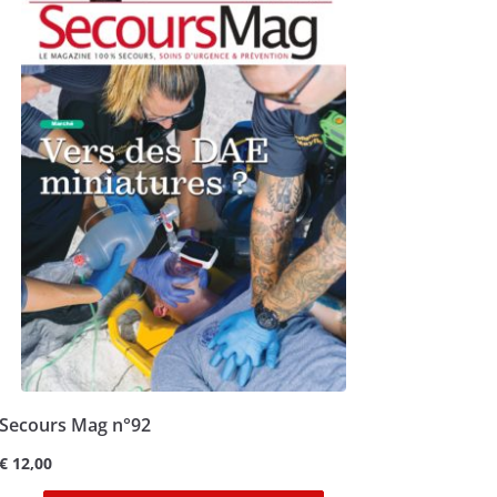
Secours Mag n°92
€
12,00