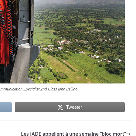
munication Specialist 2nd Class John Bellino
Tweeter
Les IADE appellent à une semaine “bloc mort”