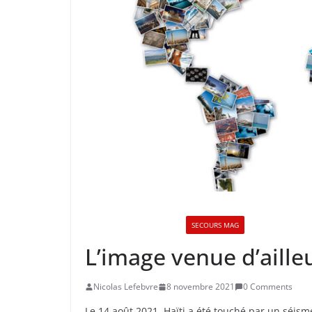
L'IMAGE VENUE D'AILLEURS
SECOURS MAG
L’image venue d’ailleu
Nicolas Lefebvre
8 novembre 2021
0 Comments
Le 14 août 2021, Haïti a été touché par un séis