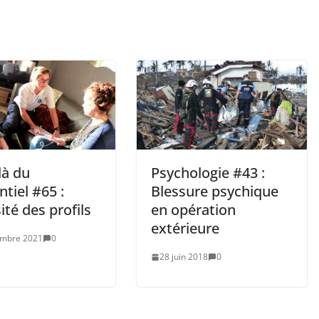
là du
Psychologie #43 :
ntiel #65 :
Blessure psychique
ité des profils
en opération
extérieure
embre 2021
0
28 juin 2018
0