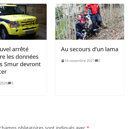
uvel arrêté
Au secours d’un lama
re les données
16 novembre 2021
0
es Smur devront
ter
 2026
0
 champs obligatoires sont indiqués avec
*