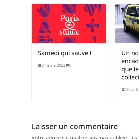
Samedi qui sauve !
Un no
encad
31 mars 2022
0
que l
collec
16 avril
Laisser un commentaire
Votre adresse e-mail ne sera pas publiée.
Les