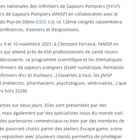
ées nationales des Infirmiers de Sapeurs-Pompiers (
JNISP
).
ers de Sapeurs-Pompiers (ANISP) en collaboration avec le
 du Puy-de-Dôme (
SDIS 63
), ce 12ème congrès rassemblera
nférences, d’ateliers et d’expositions.
s 9 et 10 novembre 2021, à Clermont-Ferrand, l’ANISP en
ès qui attend près de 650 professionnels de santé réunis
e découverte. Le programme scientifique et les thématiques
 infirmiers de sapeurs-pompiers (SUAP numérique, formation
firmiers d’ici et d’ailleurs…) Ouvertes à tous, les JNISP
M (médecins, pharmaciens, psychologues, vétérinaires…) que
rs hors SSSM.
rties sur deux jours. Elles sont présentées par des
 mais également par des spécialistes issus du monde civil.
DIS, des partenaires commerciaux ou bien par des membres de
rès pourront choisir parmi des ateliers Escape game, scène
 exposition avec plusieurs stands permettra de privilégier