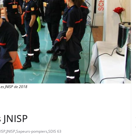
Les JNISP de 2018
 JNISP
ISP
,
JNISP
,
Sapeurs-pompiers
,
SDIS 63