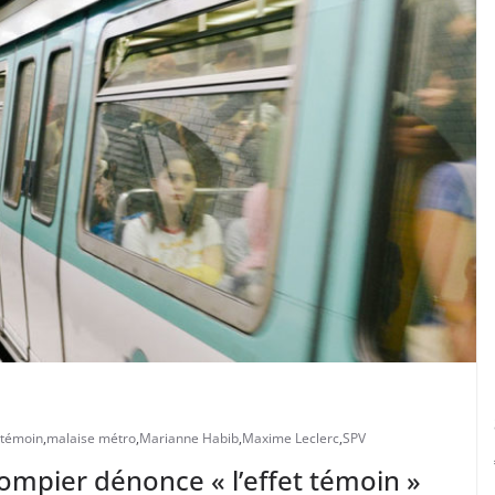
 témoin
,
malaise métro
,
Marianne Habib
,
Maxime Leclerc
,
SPV
ompier dénonce « l’effet témoin »