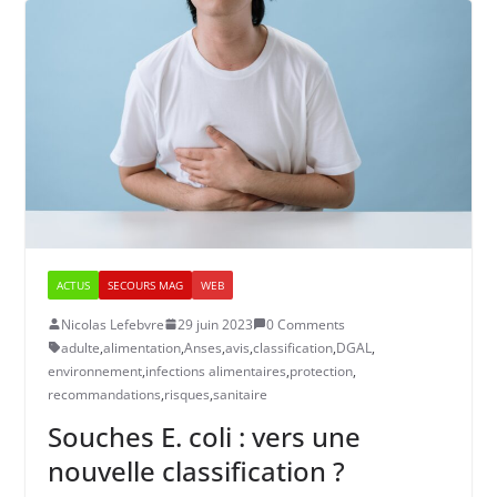
ACTUS
SECOURS MAG
WEB
Nicolas Lefebvre
29 juin 2023
0 Comments
adulte
,
alimentation
,
Anses
,
avis
,
classification
,
DGAL
,
environnement
,
infections alimentaires
,
protection
,
recommandations
,
risques
,
sanitaire
Souches E. coli : vers une
nouvelle classification ?