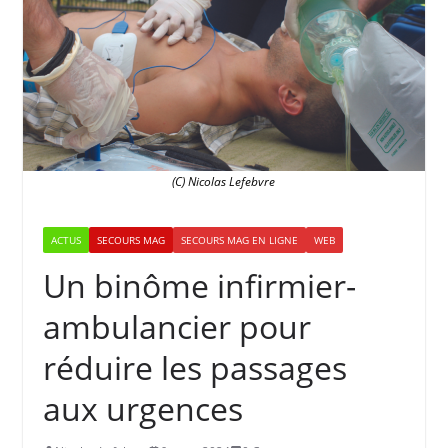
(C) Nicolas Lefebvre
ACTUS
SECOURS MAG
SECOURS MAG EN LIGNE
WEB
Un binôme infirmier-
ambulancier pour
réduire les passages
aux urgences