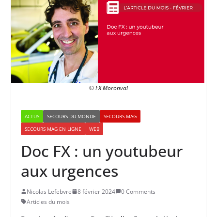
© FX Moronval
ACTUS
SECOURS DU MONDE
SECOURS MAG
SECOURS MAG EN LIGNE
WEB
Doc FX : un youtubeur
aux urgences
Nicolas Lefebvre
8 février 2024
0 Comments
Articles du mois