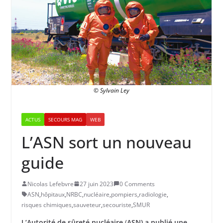
© Sylvain Ley
ACTUS
SECOURS MAG
WEB
L’ASN sort un nouveau
guide
Nicolas Lefebvre
27 juin 2023
0 Comments
ASN
,
hôpitaux
,
NRBC
,
nucléaire
,
pompiers
,
radiologie
,
risques chimiques
,
sauveteur
,
secouriste
,
SMUR
L’Autorité de sûreté nucléaire
(
ASN) a publié une