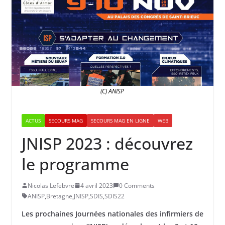
(C) ANISP
ACTUS
SECOURS MAG
SECOURS MAG EN LIGNE
WEB
JNISP 2023 : découvrez
le programme
Nicolas Lefebvre
4 avril 2023
0 Comments
ANISP
,
Bretagne
,
JNISP
,
SDIS
,
SDIS22
Les prochaines Journées nationales des infirmiers de