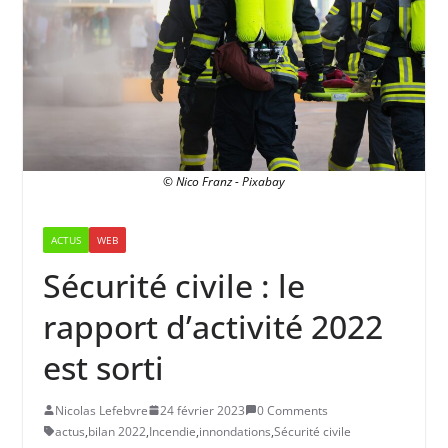
© Nico Franz - Pixabay
ACTUS
WEB
Sécurité civile : le
rapport d’activité 2022
est sorti
Nicolas Lefebvre
24 février 2023
0 Comments
actus
,
bilan 2022
,
Incendie
,
innondations
,
Sécurité civile