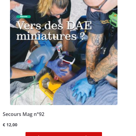
Secours Mag n°92
€
12,00