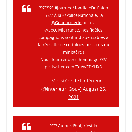
????????
#JournéeMondialeDuChien
I???? À la
@PoliceNationale
, la
@Gendarmerie
ou à la
@SecCivileFrance
, nos fidèles
compagnons sont indispensables à
la réussite de certaines missions du
ministère !
Nous leur rendons hommage ????
pic.twitter.com/TqVwZDYHXD
— Ministère de l'Intérieur
(@Interieur_Gouv)
August 26,
2021
???? Aujourd'hui, c'est la