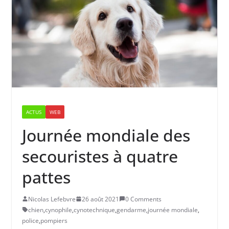
ACTUS
WEB
Journée mondiale des
secouristes à quatre
pattes
Nicolas Lefebvre
26 août 2021
0 Comments
chien
,
cynophile
,
cynotechnique
,
gendarme
,
journée mondiale
,
police
,
pompiers