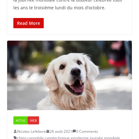
les ans le troisième lundi du mois d’octobre.
Read More
ACTUS
WEB
Nicolas Lefebvre
26 août 2021
0 Comments
chien
,
cynophile
,
cynotechnique
,
gendarme
,
journée mondiale
,