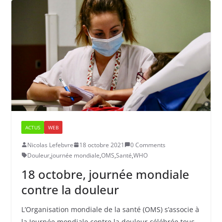
ACTUS
WEB
Nicolas Lefebvre
18 octobre 2021
0 Comments
Douleur
,
journée mondiale
,
OMS
,
Santé
,
WHO
18 octobre, journée mondiale
contre la douleur
L’Organisation mondiale de la santé (OMS) s’associe à
la Journée mondiale contre la douleur célébrée tous