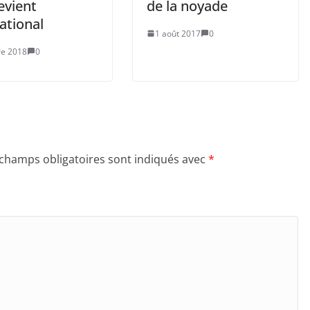
evient
de la noyade
ational
1 août 2017
0
re 2018
0
 champs obligatoires sont indiqués avec
*