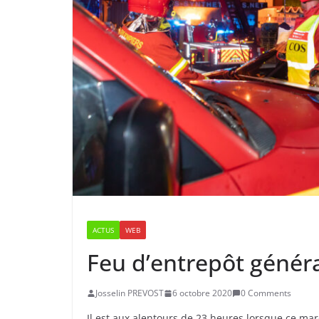
ACTUS
WEB
Feu d’entrepôt généra
Josselin PREVOST
6 octobre 2020
0 Comments
Il est aux alentours de 23 heures lorsque ce mar