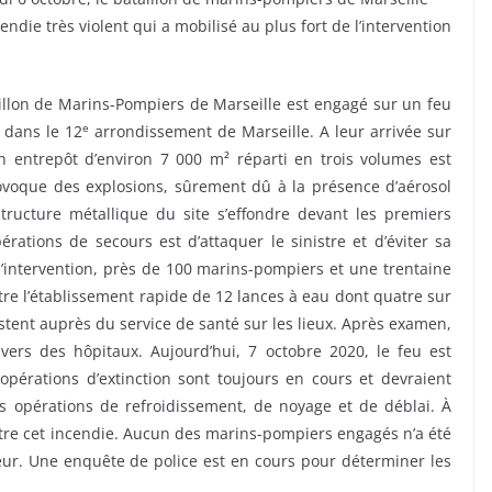
die très violent qui a mobilisé au plus fort de l’intervention
illon de Marins-Pompiers de Marseille est engagé sur un feu
e
e dans le 12
arrondissement de Marseille. A leur arrivée sur
n entrepôt d’environ 7 000 m² réparti en trois volumes est
rovoque des explosions, sûrement dû à la présence d’aérosol
 structure métallique du site s’effondre devant les premiers
tions de secours est d’attaquer le sinistre et d’éviter sa
l’intervention, près de 100 marins-pompiers et une trentaine
tre l’établissement rapide de 12 lances à eau dont quatre sur
stent auprès du service de santé sur les lieux. Après examen,
vers des hôpitaux. Aujourd’hui, 7 octobre 2020, le feu est
 opérations d’extinction sont toujours en cours et devraient
es opérations de refroidissement, de noyage et de déblai. À
tre cet incendie. Aucun des marins-pompiers engagés n’a été
ur. Une enquête de police est en cours pour déterminer les