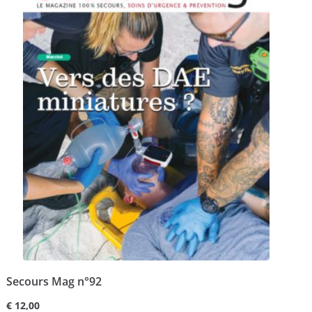
Secours Mag n°92
€
12,00