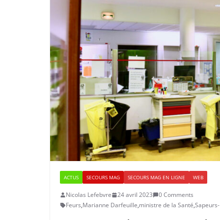
ACTUS
SECOURS MAG
SECOURS MAG EN LIGNE
WEB
Nicolas Lefebvre
24 avril 2023
0 Comments
Feurs
,
Marianne Darfeuille
,
ministre de la Santé
,
Sapeurs