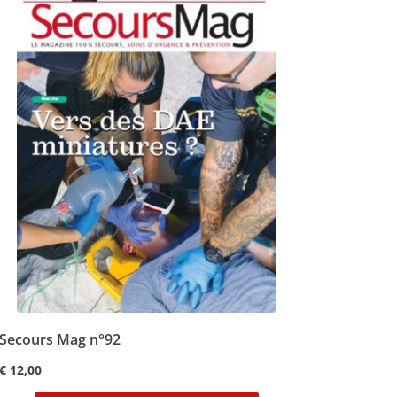
Secours Mag n°92
€
12,00