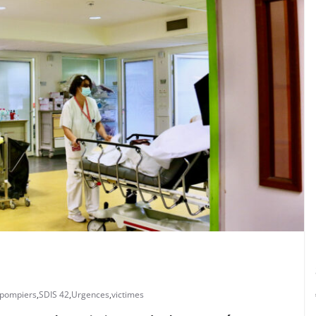
-pompiers
,
SDIS 42
,
Urgences
,
victimes