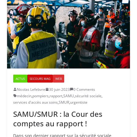
ACTUS
SECOURS MAG
WEB
Nicolas Lefebvre
30 juin 2023
0 Comments
médecin
,
pompiers
,
rapport
,
SAMU
,
sécurité sociale
,
services d'accès aux soins
,
SMUR
,
urgentiste
SAMU/SMUR : la Cour des
comptes au rapport !
Dans son dernier rapport sur la sécurité sociale