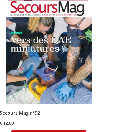
Secours Mag n°92
€
12,00