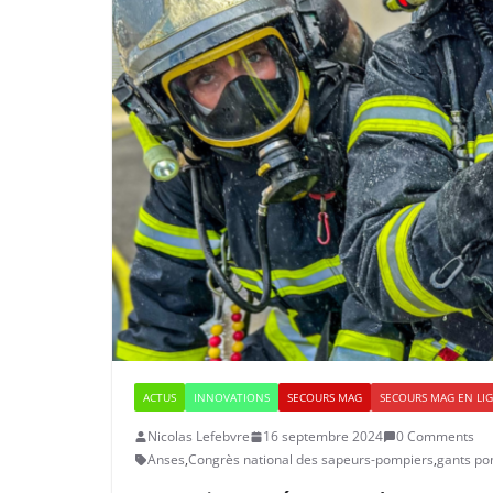
ACTUS
INNOVATIONS
SECOURS MAG
SECOURS MAG EN LI
Nicolas Lefebvre
16 septembre 2024
0 Comments
Anses
,
Congrès national des sapeurs-pompiers
,
gants po