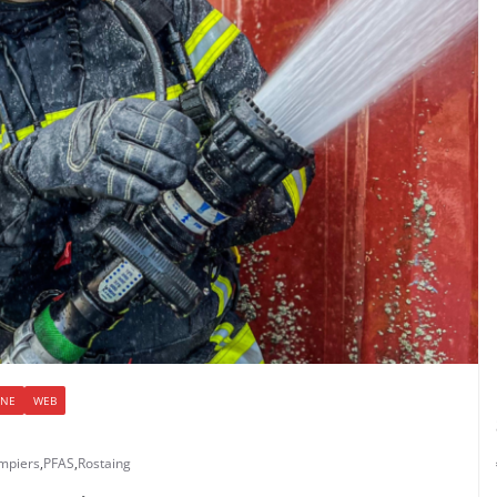
GNE
WEB
mpiers
,
PFAS
,
Rostaing