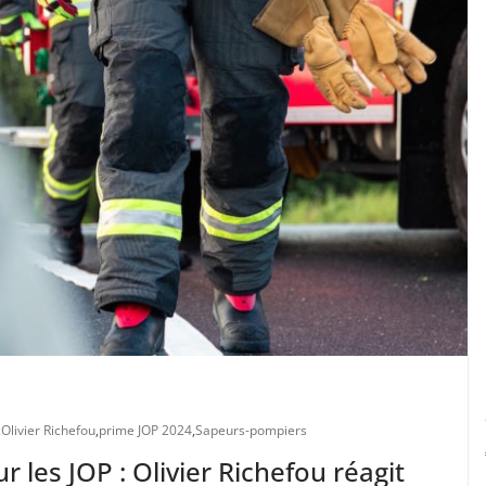
,
Olivier Richefou
,
prime JOP 2024
,
Sapeurs-pompiers
les JOP : Olivier Richefou réagit