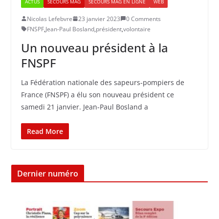
ACTUS
SECOURS MAG
SECOURS MAG EN LIGNE
WEB
Nicolas Lefebvre
23 janvier 2023
0 Comments
FNSPF
,
Jean-Paul Bosland
,
président
,
volontaire
Un nouveau président à la
FNSPF
La Fédération nationale des sapeurs-pompiers de
France (FNSPF) a élu son nouveau président ce
samedi 21 janvier. Jean-Paul Bosland a
Read More
Dernier numéro