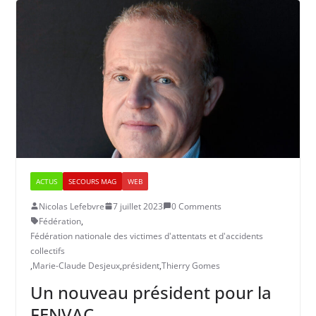
ACTUS
SECOURS MAG
WEB
Nicolas Lefebvre
7 juillet 2023
0 Comments
Fédération
,
Fédération nationale des victimes d'attentats et d'accidents
collectifs
,
Marie-Claude Desjeux
,
président
,
Thierry Gomes
Un nouveau président pour la
FENVAC