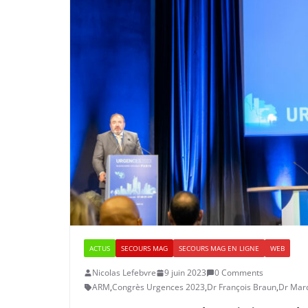
ACTUS
SECOURS MAG
SECOURS MAG EN LIGNE
WEB
Nicolas Lefebvre
9 juin 2023
0 Comments
ARM
,
Congrès Urgences 2023
,
Dr François Braun
,
Dr Marc