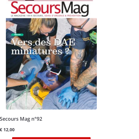
Secours Mag n°92
€
12,00