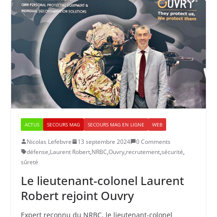
ACTUS
SECOURS MAG
SECOURS MAG EN LIGNE
WEB
Nicolas Lefebvre
13 septembre 2024
0 Comments
défense
,
Laurent Robert
,
NRBC
,
Ouvry
,
recrutement
,
sécurité
,
sûreté
​​Le lieutenant-colonel Laurent
Robert rejoint Ouvry
Expert reconnu du NRBC, le lieutenant-colonel